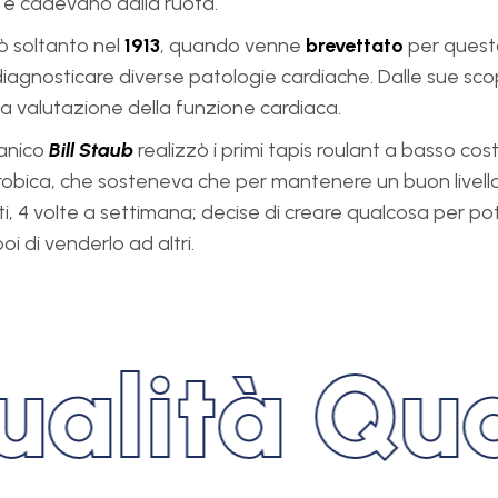
o e cadevano dalla ruota.
ivò soltanto nel
1913
, quando venne
brevettato
per questo
diagnosticare diverse patologie cardiache. Dalle sue scop
lla valutazione della funzione cardiaca.
canico
Bill Staub
realizzò i primi tapis roulant a basso cost
aerobica, che sosteneva che per mantenere un buon livell
ti, 4 volte a settimana; decise di creare qualcosa per po
i di venderlo ad altri.
lità Quan