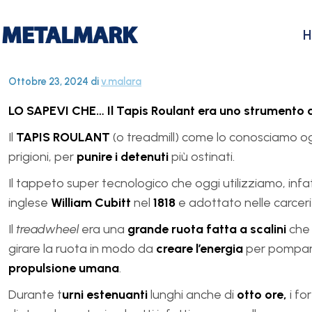
Ottobre 23, 2024
di
v.malara
LO SAPEVI CHE… Il Tapis Roulant era uno strumento d
Il
TAPIS ROULANT
(o treadmill) come lo conosciamo og
prigioni, per
punire i detenuti
più ostinati.
Il tappeto super tecnologico che oggi utilizziamo, infat
inglese
William Cubitt
nel
1818
e adottato nelle carceri p
Il
treadwheel
era una
grande ruota fatta a scalini
che 
girare la ruota in modo da
creare l’energia
per pompare 
propulsione umana
.
Durante t
urni estenuanti
lunghi anche di
otto ore,
i fo