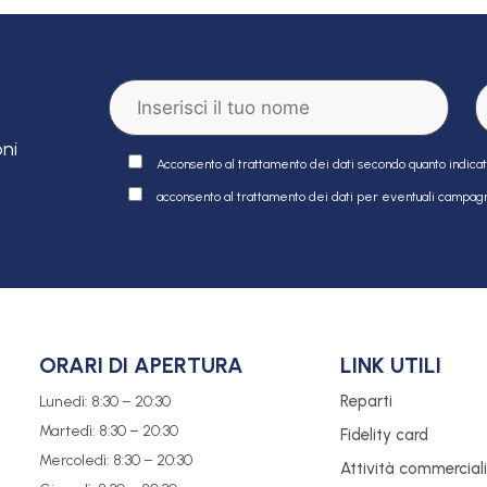
oni
Acconsento al trattamento dei dati secondo quanto indica
acconsento al trattamento dei dati per eventuali campagn
ORARI DI APERTURA
LINK UTILI
Reparti
Lunedì: 8:30 – 20:30
Martedì: 8:30 – 20:30
Fidelity card
Mercoledì: 8:30 – 20:30
Attività commercial