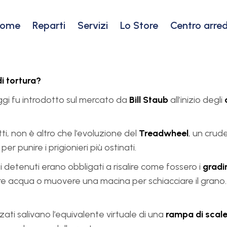
Home
Reparti
Servizi
Lo Store
Centro arred
i tortura?
gi fu introdotto sul mercato da
Bill Staub
all’inizio degli
ti, non è altro che l’evoluzione del
Treadwheel
, un crud
er punire i prigionieri più ostinati.
i detenuti erano obbligati a risalire come fossero i
gradin
acqua o muovere una macina per schiacciare il grano. Si
rzati salivano l’equivalente virtuale di una
rampa di scale