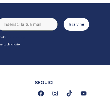
to da
policy privacy
.
e pubblicitarie
SEGUICI
i