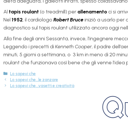
dieta adeguata, i galeotti infatti, spesso collassavan
Al
tapis roulant
(o treadmill) per
allenamento
ci si arr
Nel
1952
, il cardiologo
Robert Bruce
iniziò a usarlo per 
diagnostico sul tapis roulant utilizzato ancora oggi ne
Alla fine degli anni Sessanta, invece, l’ingegnere mec
Leggendo i precetti di
Kenneth Cooper
, il padre dell’
minuti, 5 giorni a settimana, o 3 km in meno di 20 minu
roulant che funzionava così bene che gli venne l’idea po
Lo sapevi che
Lo sapevi che…le zanzare
Lo sapevi che…vasetti e creatività
Qua